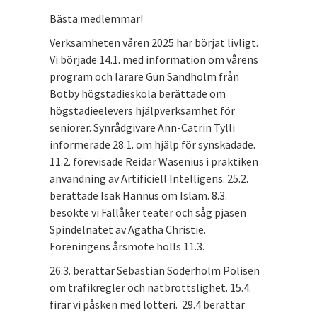
Bästa medlemmar!
Verksamheten våren 2025 har börjat livligt.
Vi började 14.1. med information om vårens
program och lärare Gun Sandholm från
Botby högstadieskola berättade om
högstadieelevers hjälpverksamhet för
seniorer. Synrådgivare Ann-Catrin Tylli
informerade 28.1. om hjälp för synskadade.
11.2. förevisade Reidar Wasenius i praktiken
användning av Artificiell Intelligens. 25.2.
berättade Isak Hannus om Islam. 8.3.
besökte vi Fallåker teater och såg pjäsen
Spindelnätet av Agatha Christie.
Föreningens årsmöte hölls 11.3.
26.3. berättar Sebastian Söderholm Polisen
om trafikregler och nätbrottslighet. 15.4.
firar vi påsken med lotteri. 29.4 berättar