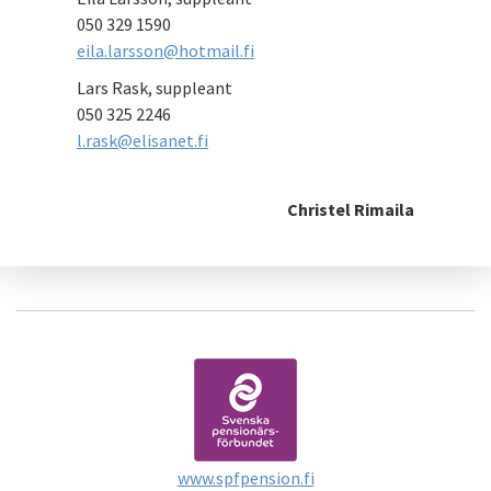
050 329 1590
eila.larsson@hotmail.fi
Lars Rask, suppleant
050 325 2246
l.rask@elisanet.fi
Christel Rimaila
www.spfpension.fi