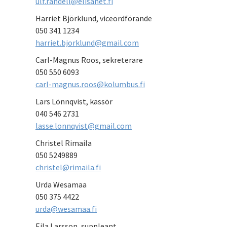
ulf.randell@elisanet.fi
Harriet Björklund, viceordförande
050 341 1234
harriet.bjorklund@gmail.com
Carl-Magnus Roos, sekreterare
050 550 6093
carl-magnus.roos@kolumbus.fi
Lars Lönnqvist, kassör
040 546 2731
lasse.lonnqvist@gmail.com
Christel Rimaila
050 5249889
christel@rimaila.fi
Urda Wesamaa
050 375 4422
urda@wesamaa.fi
Eila Larsson, suppleant