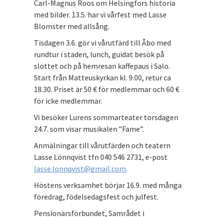
Carl-Magnus Roos om Helsingfors historia
med bilder. 13.5. har vi vårfest med Lasse
Blomster med allsång.
Tisdagen 3.6. gör vi vårutfärd till Åbo med
rundtur i staden, lunch, guidat besök på
slottet och på hemresan kaffepaus i Salo.
Start från Matteuskyrkan kl. 9.00, retur ca
18.30. Priset är 50 € för medlemmar och 60 €
för icke medlemmar.
Vi besöker Lurens sommarteater torsdagen
24.7. som visar musikalen ”Fame”.
Anmälningar till vårutfärden och teatern
Lasse Lönnqvist tfn 040 546 2731, e-post
lasse.lonnqvist@gmail.com
.
Höstens verksamhet börjar 16.9. med många
föredrag, födelsedagsfest och julfest.
Pensionärsförbundet, Samrådet i